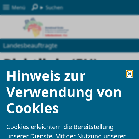
Menü
Suchen
Landesbeauftragte
Richtlinie (EU)
Hinweis zur
2016/2102 über den
Verwendung von
barrierefreien
Cookies
Zugang zu den
Websites und
Cookies erleichtern die Bereitstellung
unserer Dienste. Mit der Nutzung unserer