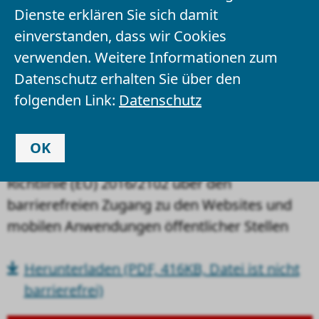
mobilen
Dienste erklären Sie sich damit
einverstanden, dass wir Cookies
Anwendungen
verwenden. Weitere Informationen zum
öffentlicher Stellen
Datenschutz erhalten Sie über den
folgenden Link:
Datenschutz
Datum
11.12.2019
OK
Richtlinie (EU) 2016/2102 über den
barrierefreien Zugang zu den Websites und
mobilen Anwendungen öffentlicher Stellen
Herunterladen
(PDF, 416KB, Datei ist nicht
barrierefrei)