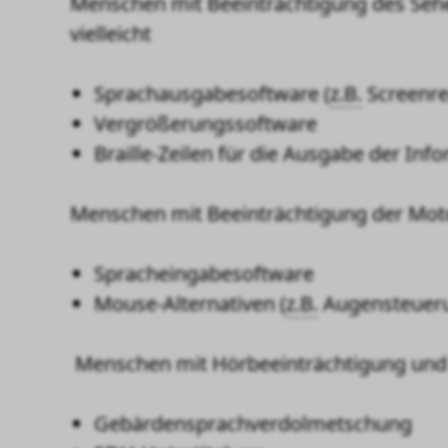
Menschen mit Beeinträchtigung des Sehe
vielleicht
Sprachausgabesoftware (
z.B.
Screenr
Vergrößerungssoftware
Braille-Zeilen für die Ausgabe der Info
Menschen mit Beeinträchtigung der Motor
Spracheingabesoftware
Mouse
-Alternativen (
z.B.
Augensteuerun
Menschen mit Hörbeeinträchtigung und T
Gebärdensprachverdolmetschung