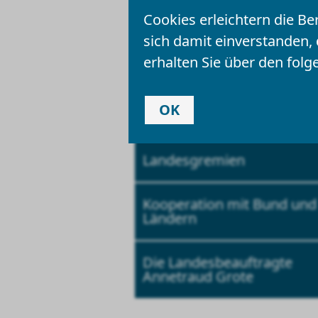
Vorlesen
Cookies erleichtern die Be
sich damit einverstanden,
erhalten Sie über den folg
Team und Kontakt
OK
Aufgaben
Landesgremien
Kooperation mit Bund und
Ländern
Die Landesbeauftragte
Annetraud Grote