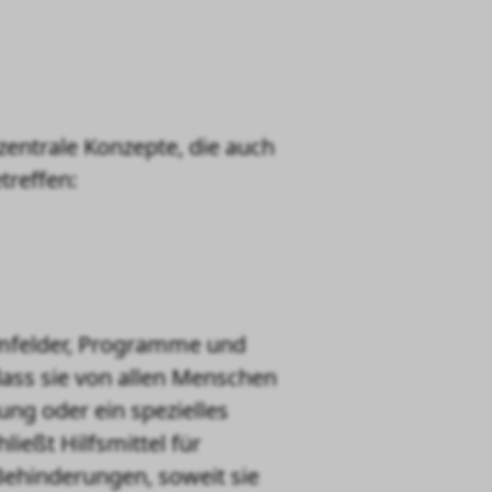
zentrale Konzepte, die auch
treffen:
Umfelder, Programme und
dass sie von allen Menschen
ng oder ein spezielles
ießt Hilfsmittel für
ehinderungen, soweit sie