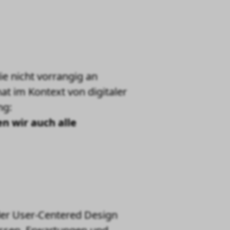
e nicht vorrangig an
at im Kontext von digitaler
ng:
n wir auch alle
er
User-Centered Design