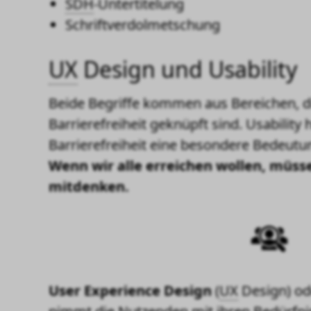
SDH
-Untertitelung
Schriftverdolmetschung
UX
Design und
Usability
Beide Begriffe kommen aus Bereichen, di
Barrierefreiheit geknüpft sind.
Usability
h
Barrierefreiheit eine besondere Bedeutu
Wenn wir alle erreichen wollen, müsse
mitdenken.
User Experience Design
(
UX
Design)
od