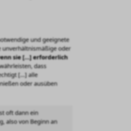
notwendige und geeignete
 unverhältnismäßige oder
enn sie […] erforderlich
währleisten, dass
htigt […] alle
enießen oder ausüben
st oft dann ein
ig, also von Beginn an