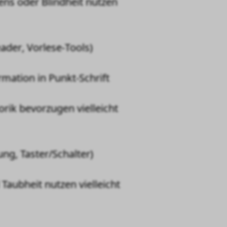
ns oder Blindheit nutzen
eader
, Vorlese-
Tools
)
rmation in Punkt-Schrift
ik bevorzugen vielleicht
g, Taster/Schalter)
aubheit nutzen vielleicht