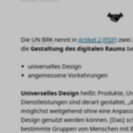
Die
UN
BRK
nennt in
Artikel 2 (
PDF
)
zwei 
die
Gestaltung des digitalen Raums
be
universelles Design
angemessene Vorkehrungen
Universelles Design
heißt: Produkte, 
Dienstleistungen sind derart gestaltet,
„
möglichst weitgehend ohne eine Anpassu
Design genutzt werden können. [Das] schl
bestimmte Gruppen von Menschen mit B