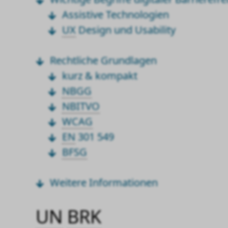
Assistive Technologien
UX
Design und
Usability
Rechtliche Grundlagen
kurz & kompakt
NBGG
NBITVO
WCAG
EN
301 549
BFSG
Weitere Informationen
UN
BRK