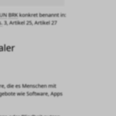
UN
BRK
konkret benannt in:
.
3, Artikel 25, Artikel 27
aler
re, die es Menschen mit
gebote wie Software, Apps