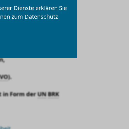
igitalen
serer Dienste erklären Sie
rschiedenen Rechtsquellen.
ionen zum Datenschutz
hrem
n,
TVO
).
t in Form der
UN
BRK
iheit