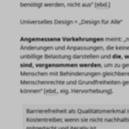
benötigt werden, nicht aus“
[
ebd.
]
Universelles Design = „Design für Alle“
Angemessene Vorkehrungen
meint:
„
Änderungen und Anpassungen, die keine
unbillige Belastung darstellen und
die, w
sind, vorgenommen werden
, um zu ge
Menschen mit Behinderungen gleichberec
Menschenrechte und Grundfreiheiten g
können“
[
ebd.
, eig. Hervorhebung].
Barrierefreiheit als Qualitätsmerkmal i
Kostentreiber, wenn sie nicht nachhalt
mitgedacht und iterativ ist.