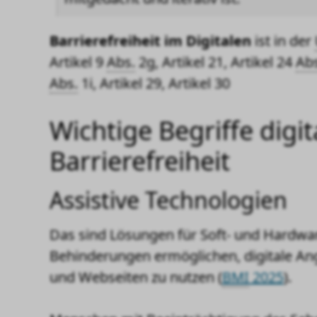
Barrierefreiheit im Digitalen
ist in der
Artikel 9
Abs.
2g, Artikel 21, Artikel 24
Abs
Abs.
1i, Artikel 29, Artikel 30
Wichtige Begriffe digit
Barrierefreiheit
Assistive Technologien
Das sind Lösungen für Soft- und Hardwa
Behinderungen ermöglichen, digitale An
und Webseiten zu nutzen (
BMI
2025
).