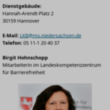
Dienstgebäude:
Hannah-Arendt-Platz 2
30159 Hannover
E-Mail:
LKB@ms.niedersachsen.de
Telefon:
05 11-1 20 40 37
Birgit Hohnschopp
Mitarbeiterin im Landeskompetenzzentrum
für Barrierefreiheit