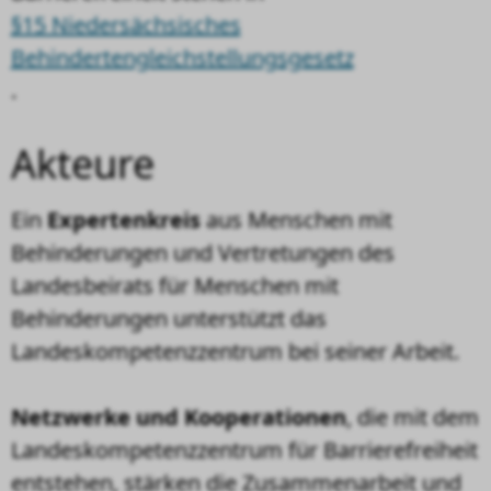
§15 Niedersächsisches
Behindertengleichstellungsgesetz
.
Akteure
Ein
Expertenkreis
aus Menschen mit
Behinderungen und Vertretungen des
Landesbeirats für Menschen mit
Behinderungen unterstützt das
Landeskompetenzzentrum bei seiner Arbeit.
Netzwerke und Kooperationen
, die mit dem
Landeskompetenzzentrum für Barrierefreiheit
entstehen, stärken die Zusammenarbeit und