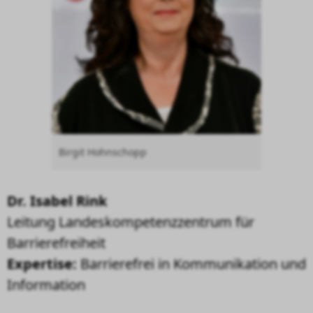
Birgit Hohnschopp
Dr. Isabel Rink
Leitung Landeskompetenzzentrum für
Barrierefreiheit
Expertise:
Barrierefrei in Kommunikation und
Information