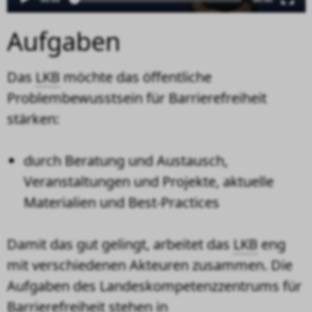
Aufgaben
Das
LKB
möchte das öffentliche
Problembewusstsein für Barrierefreiheit
stärken:
durch Beratung und Austausch,
Veranstaltungen und Projekte, aktuelle
Materialien und Best-Practices
Damit das gut gelingt, arbeitet das
LKB
eng
mit verschiedenen Akteuren zusammen. Die
Aufgaben des Landeskompetenzzentrums für
Barrierefreiheit stehen in