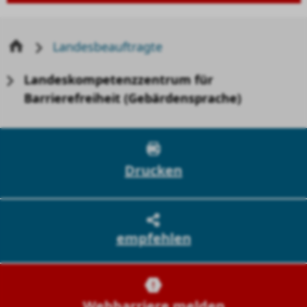
Landesbeauftragte
Landeskompetenzzentrum für
Barrierefreiheit (Gebärdensprache)
Drucken
empfehlen
Webbarriere melden