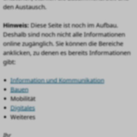
den Austausch.
Hinweis:
Diese Seite ist noch im Aufbau.
Deshalb sind noch nicht alle Informationen
online zugänglich. Sie können die Bereiche
anklicken, zu denen es bereits Informationen
gibt:
Information und Kommunikation
Bauen
Mobilität
Digitales
Weiteres
Ihr