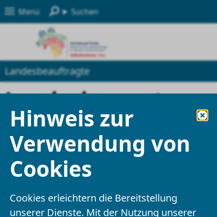
Menü
Suchen
Landesbeauftragte
Landeskompetenzz
Hinweis zur
entrum
Verwendung von
für Barrierefreiheit
Cookies
(Gebärdensprache)
Cookies erleichtern die Bereitstellung
Herzlich willkommen auf der Seite des
unserer Dienste. Mit der Nutzung unserer
L
andes
k
ompetenzzentrums für