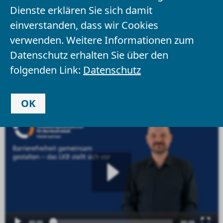
Dienste erklären Sie sich damit
B
arrierefreiheit (
LKB
) Niedersachsen.
einverstanden, dass wir Cookies
verwenden. Weitere Informationen zum
Als zentrale und unabhängige Instanz
Datenschutz erhalten Sie über den
berät das
LKB
öffentliche Stellen und
folgenden Link:
Datenschutz
Interessierte in Niedersachsen zu
Barrierefreiheit
.
OK
00:00
00:00