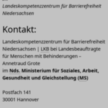
Landeskompetenzzentrum für Barrierefreiheit
Niedersachsen
Kontakt:
Landeskompetenzzentrum für Barrierefreiheit
Niedersachsen |
LKB
bei Landesbeauftragte
für Menschen mit Behinderungen –
Annetraud Grote
im
Nds.
Ministerium für Soziales, Arbeit,
Gesundheit und Gleichstellung (
MS
)
Postfach 141
30001 Hannover