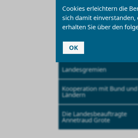
Vorlesen
Cookies erleichtern die Be
sich damit einverstanden,
erhalten Sie über den folg
Team und Kontakt
OK
Aufgaben
Landesgremien
Kooperation mit Bund und
Ländern
Die Landesbeauftragte
Annetraud Grote