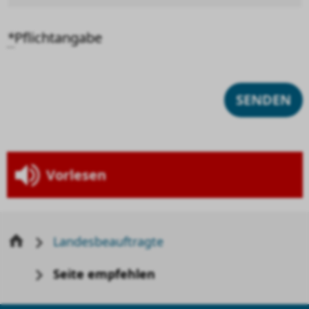
*
Pflichtangabe
Vorlesen
Landesbeauftragte
Seite empfehlen