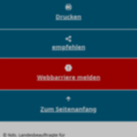
Drucken
empfehlen
Webbarriere melden
Zum Seitenanfang
© Nds. Landesbeauftragte für