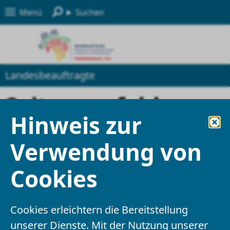
Menü
Suchen
Landesbeauftragte
Seite empfehlen
Hinweis zur
Felder mit einem * sind Pflichtfelder und
Verwendung von
müssen ausgefüllt werden
Cookies
Ihre Angaben
Cookies erleichtern die Bereitstellung
Empfänger
*
unserer Dienste. Mit der Nutzung unserer