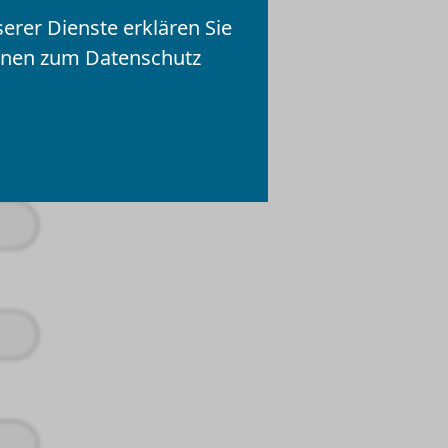
serer Dienste erklären Sie
nd müssen ausgefüllt werden
ionen zum Datenschutz