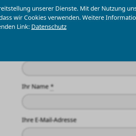
Seite empfehlen
reitstellung unserer Dienste. Mit der Nutzung un
Felder mit einem * sind Pflichtfelder u
 dass wir Cookies verwenden. Weitere Informat
enden Link:
Datenschutz
Ihre Angaben
Empfänger
*
Ihr Name
*
Ihre E-Mail-Adresse