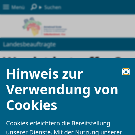
Menü
Suchen
Landesbeauftragte
Wer ist betroffen?
Hinweis zur
Die folgenden öffentlichen Stellen in
Verwendung von
Niedersachsen sind von den Verpflichtungen
erfasst
Cookies
Öffentliche Stellen des Landes
Cookies erleichtern die Bereitstellung
Niedersachsen
unserer Dienste. Mit der Nutzung unserer
Ausnahmen