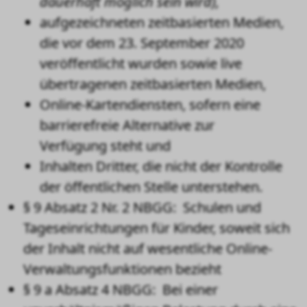
dauerhaft möglich sein wird),
aufgezeichneten zeitbasierten Medien,
die vor dem 23. September 2020
veröffentlicht wurden sowie live
übertragenen zeitbasierten Medien,
Online-Kartendiensten, sofern eine
barrierefreie Alternative zur
Verfügung steht und
Inhalten Dritter, die nicht der Kontrolle
der öffentlichen Stelle unterstehen.
§ 9 Absatz 2 Nr. 2 NBGG: Schulen und
Tageseinrichtungen für Kinder, soweit sich
der Inhalt nicht auf wesentliche Online-
Verwaltungsfunktionen bezieht
§ 9 a Absatz 4 NBGG: Bei einer