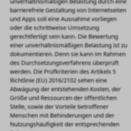
unverhältnismäßigen Belastung durch eine
barrierefreie Gestaltung von Internetseiten
und Apps soll eine Ausnahme vorliegen
oder die schrittweise Umsetzung
gerechtfertigt sein kann. Die Bewertung
einer unverhältnismäßigen Belastung ist zu
dokumentieren. Denn sie kann im Rahmen
des Durchsetzungsverfahrens überprüft
werden. Die Prüfkriterien des Artikels 5
Richtlinie (EU) 2016/2102 sehen eine
Abwägung der entstehenden Kosten, der
Größe und Ressourcen der öffentlichen
Stelle, sowie der Vorteile betroffener
Menschen mit Behinderungen und der
Nutzungshäufigkeit der entsprechenden