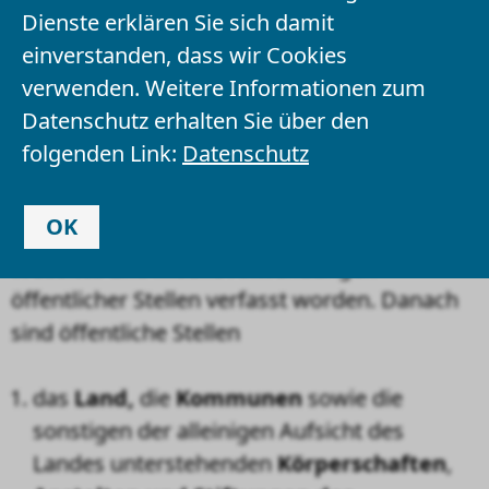
Dienste erklären Sie sich damit
Öffentliche Stellen des
einverstanden, dass wir Cookies
verwenden. Weitere Informationen zum
Landes Niedersachsen
Datenschutz erhalten Sie über den
folgenden Link:
Datenschutz
Im Niedersächsischen
Behindertengleichstellungsgesetz sind in den
OK
§§ 9 ff. besondere Regelungen für
Websites und mobile Anwendungen
öffentlicher Stellen verfasst worden. Danach
sind öffentliche Stellen
das
Land,
die
Kommunen
sowie die
sonstigen der alleinigen Aufsicht des
Landes unterstehenden
Körperschaften
,