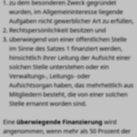
zu dem besonderen Zweck gegründet
wurden, im Allgemeininteresse liegende
Aufgaben nicht gewerblicher Art zu erfüllen,
Rechtspersönlichkeit besitzen und
überwiegend von einer öffentlichen Stelle
im Sinne des Satzes 1 finanziert werden,
hinsichtlich ihrer Leitung der Aufsicht einer
solchen Stelle unterstehen oder ein
Verwaltungs-, Leitungs- oder
Aufsichtsorgan haben, das mehrheitlich aus
Mitgliedern besteht, die von einer solchen
Stelle ernannt worden sind.
Eine
überwiegende Finanzierung
wird
angenommen, wenn mehr als 50 Prozent der