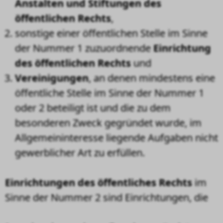
Anstalten
und Stiftungen des
öffentlichen Rechts
,
sonstige einer öffentlichen Stelle im Sinne
der Nummer 1 zuzuordnende
Einrichtung
des öffentlichen Rechts
und
Vereinigungen
, an denen mindestens eine
öffentliche Stelle im Sinne der Nummer 1
oder 2 beteiligt ist und die zu dem
besonderen Zweck gegründet wurde, im
Allgemeininteresse liegende Aufgaben nicht
gewerblicher Art zu erfüllen.
Einrichtungen des öffentliches Rechts
im
Sinne der Nummer 2 sind Einrichtungen, die