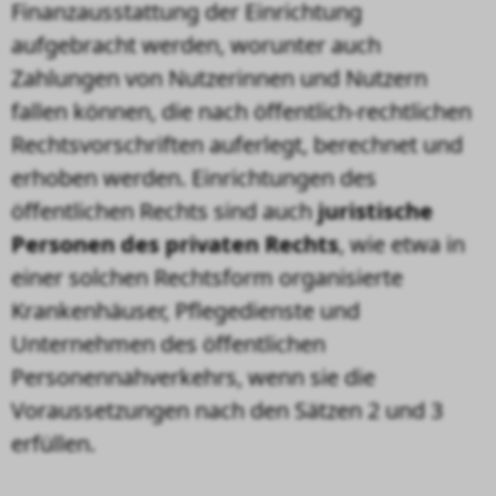
Finanzausstattung der Einrichtung
aufgebracht werden, worunter auch
Zahlungen von Nutzerinnen und Nutzern
fallen können, die nach öffentlich-rechtlichen
Rechtsvorschriften auferlegt, berechnet und
erhoben werden. Einrichtungen des
öffentlichen Rechts sind auch
juristische
Personen des privaten Rechts
, wie etwa in
einer solchen Rechtsform organisierte
Krankenhäuser, Pflegedienste und
Unternehmen des öffentlichen
Personennahverkehrs, wenn sie die
Voraussetzungen nach den Sätzen 2 und 3
erfüllen.