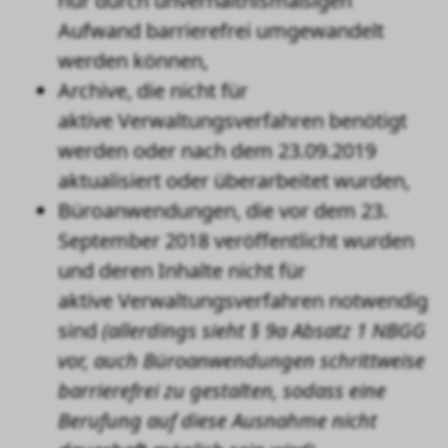
nur durch unverhältnismäßigen
Aufwand barrierefrei umgewandelt
werden können,
Archive, die nicht für
aktive Verwaltungsverfahren benötigt
werden oder nach dem 23.09.2019
aktualisiert oder überarbeitet wurden,
Büroanwendungen, die vor dem 23.
September 2018 veröffentlicht wurden
und deren Inhalte nicht für
aktive Verwaltungsverfahren notwendig
sind
(allerdings sieht § 9a Absatz 1 NBGG
vor, auch Büroanwendungen schrittweise
barrierefrei zu gestalten, sodass eine
Berufung auf diese Ausnahme nicht