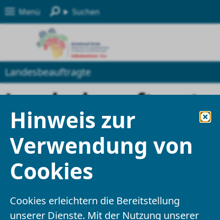
Menü
Suchen
Landesbeauftragte
Landesbeauftragte
Hinweis zur
für Menschen mit
Verwendung von
Behinderungen in
Cookies
Niedersachsen
Cookies erleichtern die Bereitstellung
Hannah-Arendt-Platz 2
unserer Dienste. Mit der Nutzung unserer
30159
Hannover
,
Niedersachsen