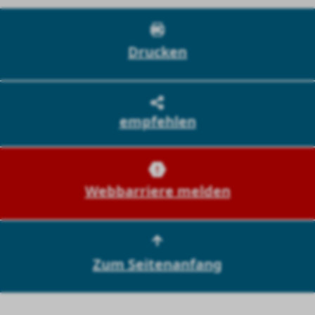
Drucken
empfehlen
Webbarriere melden
Zum Seitenanfang